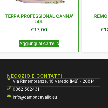
TERRA PROFESSIONAL CANNA’
REMO
50L
€
17,00
€
1
Aggiungi al carrello
NEGOZIO E CONTATTI
Via Rimembranze, 16 Varedo (MB) - 20814
0362 582431
info@campacavallo.eu