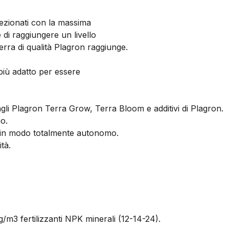
elezionati con la massima
te di raggiungere un livello
erra di qualità Plagron raggiunge.
più adatto per essere
gli Plagron Terra Grow, Terra Bloom e additivi di Plagron.
io.
ne in modo totalmente autonomo.
tà.
kg/m3 fertilizzanti NPK minerali (12-14-24).