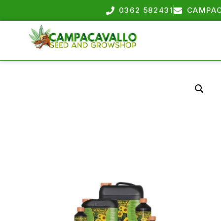
0362 582431
CAMPAC