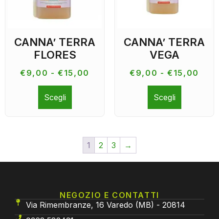
CANNA’ TERRA
CANNA’ TERRA
FLORES
VEGA
€
9,00
-
€
15,00
€
9,00
-
€
15,00
Scegli
Scegli
1
2
3
→
NEGOZIO E CONTATTI
Via Rimembranze, 16 Varedo (MB) - 20814