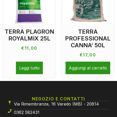
TERRA PLAGRON
TERRA
ROYALMIX 25L
PROFESSIONAL
CANNA’ 50L
€
11,00
€
17,00
Leggi tutto
Aggiungi al carrello
NEGOZIO E CONTATTI
Via Rimembranze, 16 Varedo (MB) - 20814
0362 582431