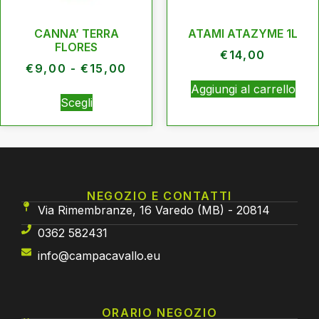
CANNA’ TERRA
ATAMI ATAZYME 1L
FLORES
€
14,00
€
9,00
-
€
15,00
Aggiungi al carrello
Scegli
NEGOZIO E CONTATTI
Via Rimembranze, 16 Varedo (MB) - 20814
0362 582431
info@campacavallo.eu
ORARIO NEGOZIO