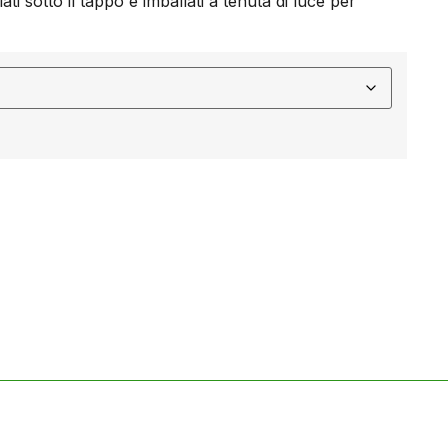
llati sotto il tappo e imballati a tenuta di luce per