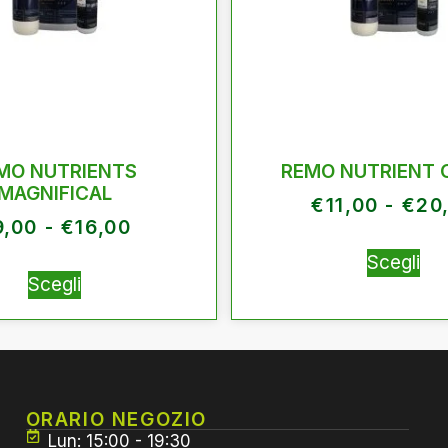
MO NUTRIENTS
REMO NUTRIENT 
MAGNIFICAL
€
11,00
-
€
20
9,00
-
€
16,00
Scegli
Scegli
ORARIO NEGOZIO
Lun: 15:00 - 19:30