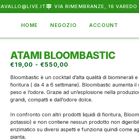
AVALLO@LIVE.IT
VIA RIMEMBRANZE, 16 VAREDO 
HOME
NEGOZIO
ACCOUNT
ATAMI BLOOMBASTIC
€
19,00
-
€
550,00
Bloombastic è un cocktail d’alta qualità di biominerali e bi
fioritura ( da 4 a 6 settimane). Bloombastic aumenta il
peso e l’odore. Grazie ad un’esplosione nella produzione
grandi, compatti e dall’odore dolce.
In confronto con altri prodotti liquidi di fioritura, Blo
potassio) e non contiene nessun prodotto non digeribile
enzimatico su diversi aspetti e funziona quindi come ag
pianta.