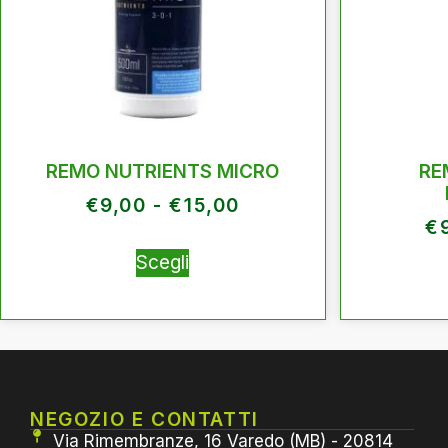
REMO NUTRIENTS MICRO
RE
€
9,00
-
€
15,00
€
Scegli
NEGOZIO E CONTATTI
Via Rimembranze, 16 Varedo (MB) - 20814