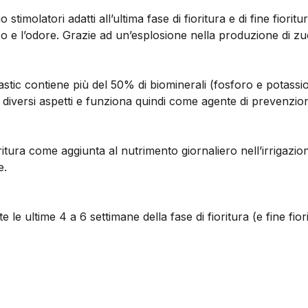
o stimolatori adatti all’ultima fase di fioritura e di fine fior
o e l’odore. Grazie ad un’esplosione nella produzione di zucc
mbastic contiene più del 50% di biominerali (fosforo e potas
diversi aspetti e funziona quindi come agente di prevenzione
ritura come aggiunta al nutrimento giornaliero nell’irrigazio
e.
le ultime 4 a 6 settimane della fase di fioritura (e fine fior