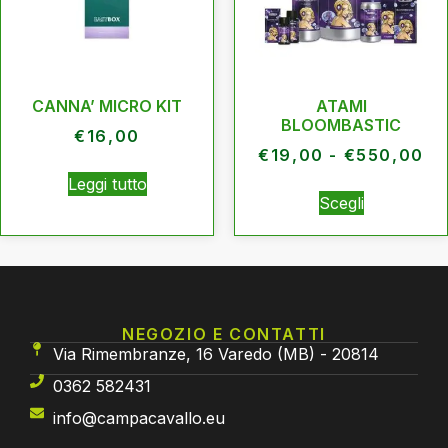
CANNA’ MICRO KIT
ATAMI
BLOOMBASTIC
€
16,00
€
19,00
-
€
550,00
Leggi tutto
Scegli
NEGOZIO E CONTATTI
Via Rimembranze, 16 Varedo (MB) - 20814
0362 582431
info@campacavallo.eu