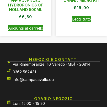
PH- ADVANCED
CANNA’ MICRO KIT
HYDROPONICS OF
€
16,00
HOLLAND 500ML
€
6,50
Leggi tutto
Aggiungi al carrello
NEGOZIO E CONTATTI
Via Rimembranze, 16 Varedo (MB) - 20814
0362 582431
info@campacavallo.eu
ORARIO NEGOZIO
Lun: 15:00 - 19:30