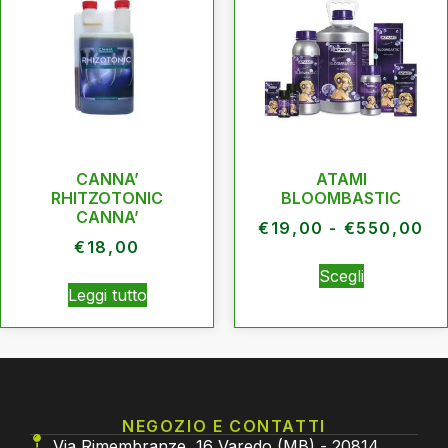
CANNA’
ATAMI
RHITZOTONIC
BLOOMBASTIC
CANNA’
€
19,00
-
€
550,00
€
18,00
Scegli
Leggi tutto
NEGOZIO E CONTATTI
Via Rimembranze, 16 Varedo (MB) - 20814