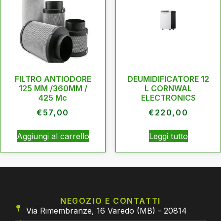
FILTRO ANTIODORE
DEUMIDIFICATORE 12
125 MM /360MM /
L CORNWAL
425 Mc
ELECTRONICS
€
57,00
€
220,00
Aggiungi al carrello
Leggi tutto
NEGOZIO E CONTATTI
Via Rimembranze, 16 Varedo (MB) - 20814