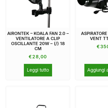
AIRONTEK – KOALA FAN 2.0 –
ASPIRATORE
VENTILATORE A CLIP
VENT TT
OSCILLANTE 20W – (/) 18
€
35
CM
€
28,00
Leggi tutto
Aggiungi a