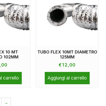
EX 10 MT
TUBO FLEX 10MT DIAMETRO
O 102MM
125MM
,00
€
12,00
l carrello
Aggiungi al carrello
→