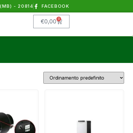
(MB) - 20814
FACEBOOK
0
€
0,00