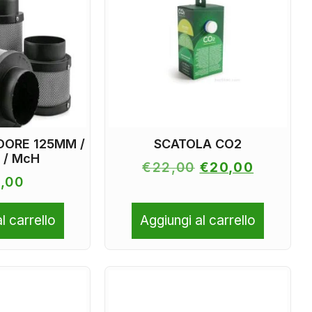
DORE 125MM /
SCATOLA CO2
 / McH
€
22,00
€
20,00
,00
l carrello
Aggiungi al carrello