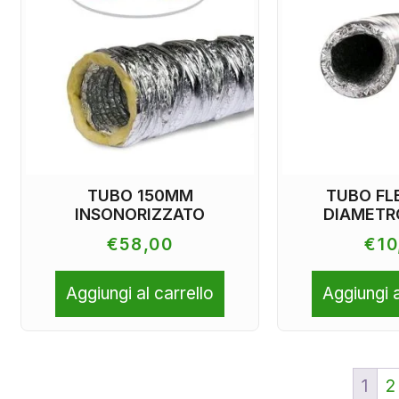
TUBO 150MM
TUBO FL
INSONORIZZATO
DIAMETR
€
58,00
€
10
Aggiungi al carrello
Aggiungi a
1
2