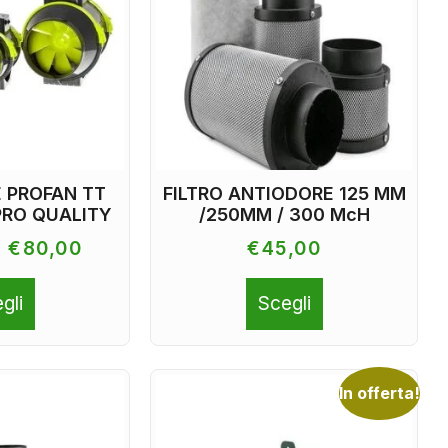
 PROFAN TT
FILTRO ANTIODORE 125 MM
PRO QUALITY
/250MM / 300 McH
-
€
80,00
€
45,00
gli
Scegli
In offerta!