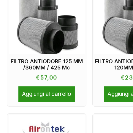
FILTRO ANTIODORE 125 MM
FILTRO ANTIO
/360MM / 425 Mc
120MM
€
57,00
€
23
Aggiungi al carrello
Aggiungi a