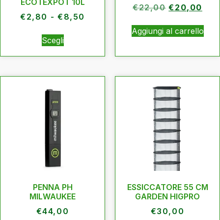
ECOTEXPOT 10L
€
22,00
€
20,00
€
2,80
-
€
8,50
Aggiungi al carrello
Scegli
PENNA PH
ESSICCATORE 55 CM
MILWAUKEE
GARDEN HIGPRO
€
44,00
€
30,00