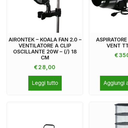
AIRONTEK – KOALA FAN 2.0 –
ASPIRATORE
VENTILATORE A CLIP
VENT TT
OSCILLANTE 20W – (/) 18
€
35
CM
€
28,00
Leggi tutto
Aggiungi a