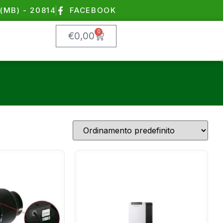
(MB) - 20814
FACEBOOK
0
€
0,00