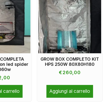
 COMPLETA
GROW BOX COMPLETO KIT
n led spider
HPS 250W 80X80H180
 360w
€
260,00
2,00
l carrello
Aggiungi al carrello