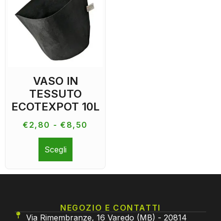
VASO IN
TESSUTO
ECOTEXPOT 10L
€
2,80
-
€
8,50
Scegli
NEGOZIO E CONTATTI
Via Rimembranze, 16 Varedo (MB) - 20814