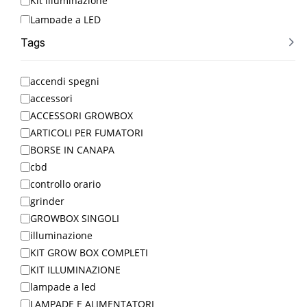
Kit illuminazione
Lampade a LED
Lampade e Alimentatori
Tags
LED Grow Lights
MENO DI 30€
accendi spegni
OLII
accessori
PIÙ VENDUTI
ACCESSORI GROWBOX
ARTICOLI PER FUMATORI
Riflettori
BORSE IN CANAPA
SEMI
cbd
SEMI AUTOFIORENTI
controllo orario
SEMI FEMMINIZZATI
grinder
TERRICCIO
GROWBOX SINGOLI
Timers
illuminazione
Uncategorized
KIT GROW BOX COMPLETI
VASI
KIT ILLUMINAZIONE
lampade a led
Ventilazione
LAMPADE E ALIMENTATORI