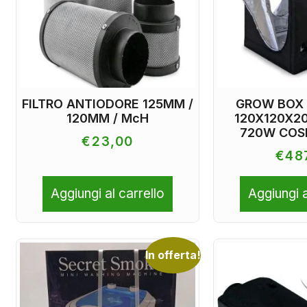
FILTRO ANTIODORE 125MM /
GROW BOX
120MM / McH
120X120X2
720W COS
€
23,00
€
48
Aggiungi al carrello
Aggiungi a
In offerta!