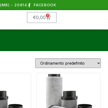
(MB) - 20814
FACEBOOK
0
€
0,00