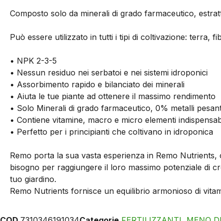
Composto solo da minerali di grado farmaceutico, estratti m
Può essere utilizzato in tutti i tipi di coltivazione: terra
• NPK 2-3-5
• Nessun residuo nei serbatoi e nei sistemi idroponici
• Assorbimento rapido e bilanciato dei minerali
• Aiuta le tue piante ad ottenere il massimo rendimento
• Solo Minerali di grado farmaceutico, 0% metalli pesant
• Contiene vitamine, macro e micro elementi indispensabi
• Perfetto per i principianti che coltivano in idroponica
Remo porta la sua vasta esperienza in Remo Nutrients, cr
bisogno per raggiungere il loro massimo potenziale di cres
tuo giardino.
Remo Nutrients fornisce un equilibrio armonioso di vitami
COD
7310346191034
Categorie
FERTILIZZANTI
,
MENO DI