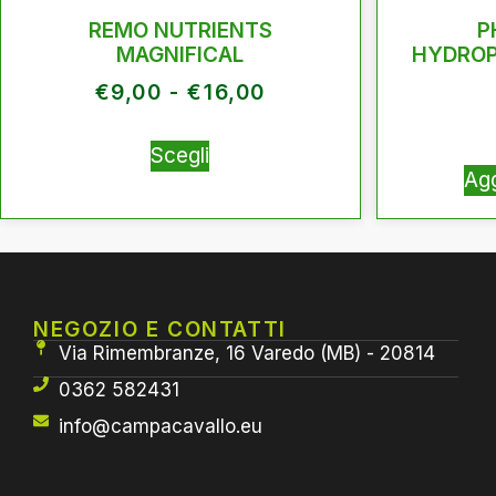
REMO NUTRIENTS
P
MAGNIFICAL
HYDROP
€
9,00
-
€
16,00
Scegli
Agg
NEGOZIO E CONTATTI
Via Rimembranze, 16 Varedo (MB) - 20814
0362 582431
info@campacavallo.eu