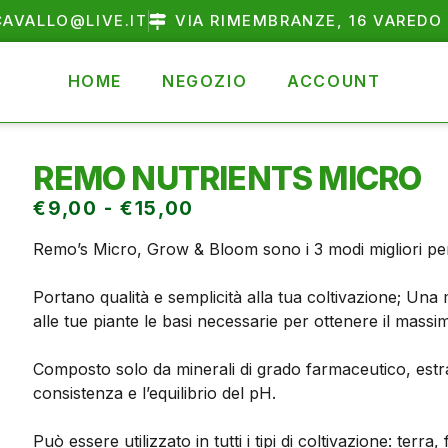
AVALLO@LIVE.IT
VIA RIMEMBRANZE, 16 VAREDO 
HOME
NEGOZIO
ACCOUNT
REMO NUTRIENTS MICRO
€
9,00
-
€
15,00
Remo’s Micro, Grow & Bloom sono i 3 modi migliori per 
Portano qualità e semplicità alla tua coltivazione; Una
alle tue piante le basi necessarie per ottenere il mass
Composto solo da minerali di grado farmaceutico, estratti
consistenza e l’equilibrio del pH.
Può essere utilizzato in tutti i tipi di coltivazione: ter