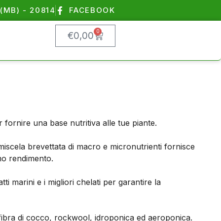
(MB) - 20814
FACEBOOK
0
€
0,00
fornire una base nutritiva alle tue piante.
 miscela brevettata di macro e micronutrienti fornisce
imo rendimento.
 marini e i migliori chelati per garantire la
ra, fibra di cocco, rockwool, idroponica ed aeroponica.