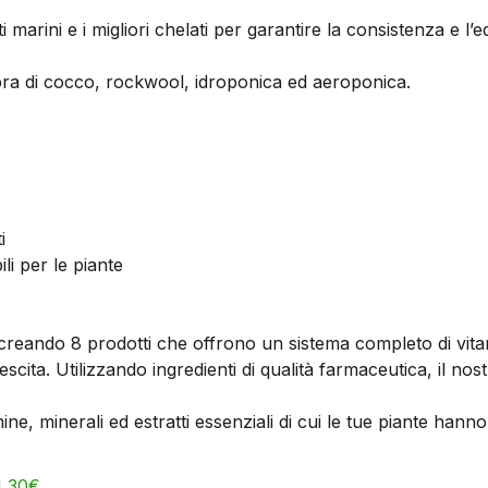
arini e i migliori chelati per garantire la consistenza e l’eq
, fibra di cocco, rockwool, idroponica ed aeroponica.
i
li per le piante
eando 8 prodotti che offrono un sistema completo di vitamin
cita. Utilizzando ingredienti di qualità farmaceutica, il nos
ne, minerali ed estratti essenziali di cui le tue piante han
 30€