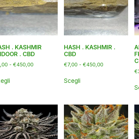
ASH . KASHMIR
HASH . KASHMIR .
A
NDOOR . CBD
CBD
F
C
,00
-
€
450,00
€
7,00
-
€
450,00
€
egli
Scegli
S