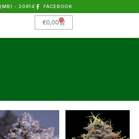
(MB) - 20814
FACEBOOK
0
€
0,00