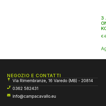
3 
O
K
€
4
Ag
NEGOZIO E CONTATTI
Via Rimembranze, 16 Varedo (MB) - 20814
0362 582431
info@campacavallo.eu