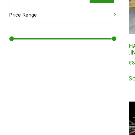
Price Range
H
.I
€
8
Sc