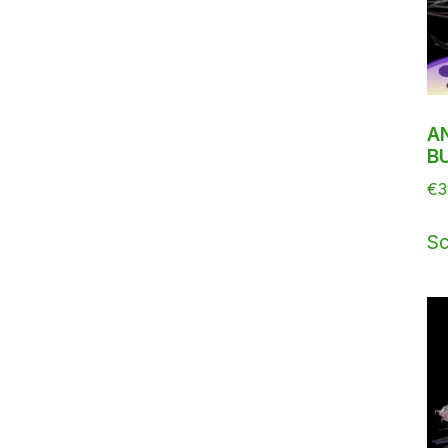
AN
BU
€
3
Sc