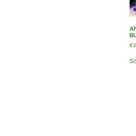
A
B
€
3
Sc