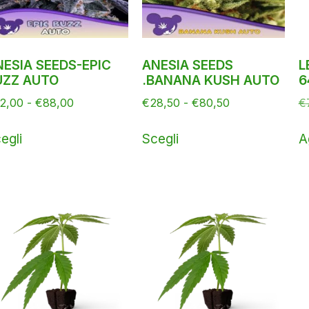
NESIA SEEDS-EPIC
ANESIA SEEDS
L
UZZ AUTO
.BANANA KUSH AUTO
6
2,00
-
€
88,00
€
28,50
-
€
80,50
€
egli
Scegli
A