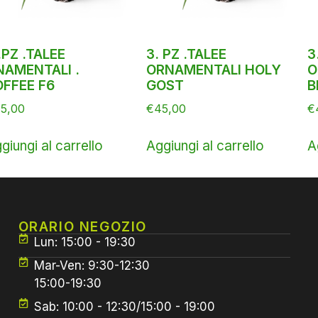
.PZ .TALEE
3. PZ .TALEE
3
NAMENTALI .
ORNAMENTALI HOLY
O
OFFEE F6
GOST
B
5,00
€
45,00
€
giungi al carrello
Aggiungi al carrello
A
ORARIO NEGOZIO
Lun: 15:00 - 19:30
Mar-Ven: 9:30-12:30
15:00-19:30
Sab: 10:00 - 12:30/15:00 - 19:00