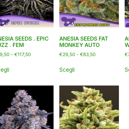
ESIA SEEDS . EPIC
ANESIA SEEDS FAT
A
ZZ . FEM
MONKEY AUTO
W
9,50
-
€
117,50
€
29,50
-
€
83,50
€
egli
Scegli
S