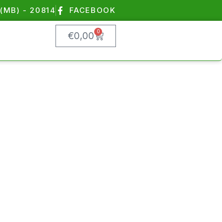
(MB) - 20814
FACEBOOK
0
€
0,00