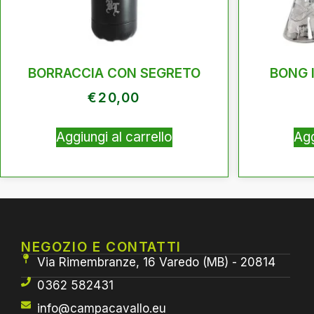
BORRACCIA CON SEGRETO
BONG 
€
20,00
Aggiungi al carrello
Agg
NEGOZIO E CONTATTI
Via Rimembranze, 16 Varedo (MB) - 20814
0362 582431
info@campacavallo.eu