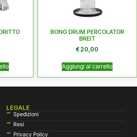
 DRITTO
BONG DRUM PERCOLATOR
BREIT
€
20,00
ello
Aggiungi al carrello
LEGALE
Spedizioni
Resi
Privacy Policy