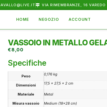
AVALLO@LIVE.IT
VIA RIMEMBRANZE, 16 VAREDO 
HOME
NEGOZIO
ACCOUNT
VASSOIO IN METALLO GEL
€
8,00
Specifiche
0,176 kg
Peso
17,5 × 27,5 × 2 cm
Dimensioni
Materiale
Metal
Misura vassoio
Medium (18×28 cm)