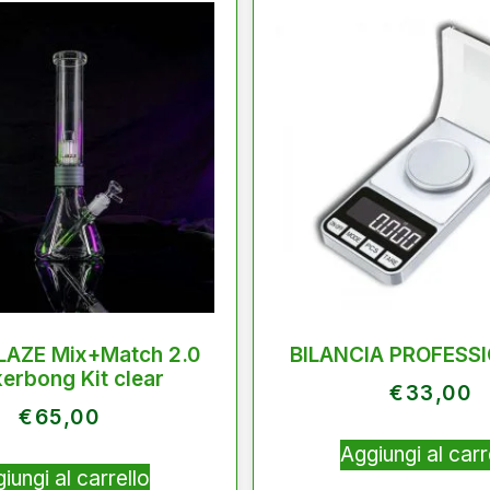
LAZE Mix+Match 2.0
BILANCIA PROFESSI
erbong Kit clear
€
33,00
€
65,00
Aggiungi al carr
iungi al carrello