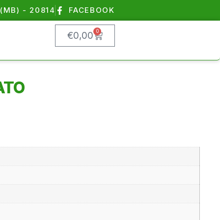
(MB) - 20814
FACEBOOK
0
€
0,00
ATO