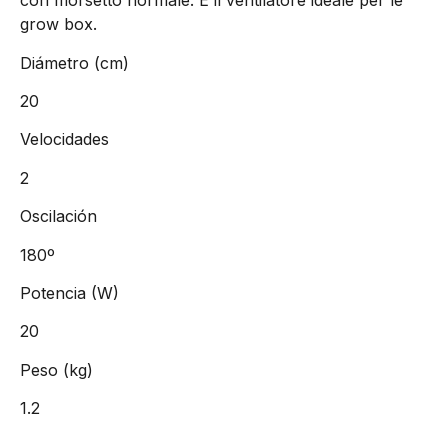
con morsetto normale. È il ventilatore ideale per le
grow box.
Diámetro (cm)
20
Velocidades
2
Oscilación
180º
Potencia (W)
20
Peso (kg)
1.2