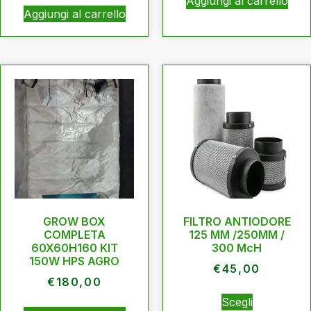
Aggiungi al carrello
Aggiungi al carrello
GROW BOX
FILTRO ANTIODORE
COMPLETA
125 MM /250MM /
60X60H160 KIT
300 McH
150W HPS AGRO
€
45,00
€
180,00
Scegli