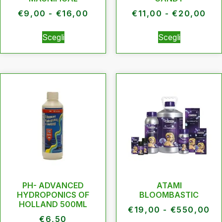
€
9,00
-
€
16,00
€
11,00
-
€
20,00
Scegli
Scegli
PH- ADVANCED
ATAMI
HYDROPONICS OF
BLOOMBASTIC
HOLLAND 500ML
€
19,00
-
€
550,00
€
6,50