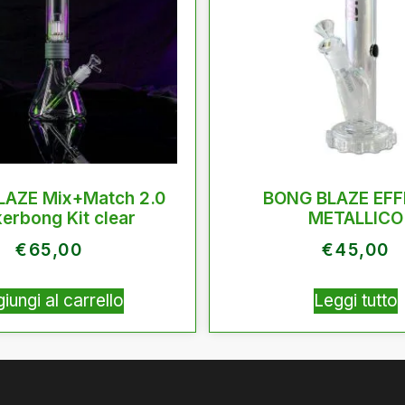
LAZE Mix+Match 2.0
BONG BLAZE EF
erbong Kit clear
METALLICO
€
65,00
€
45,00
iungi al carrello
Leggi tutto