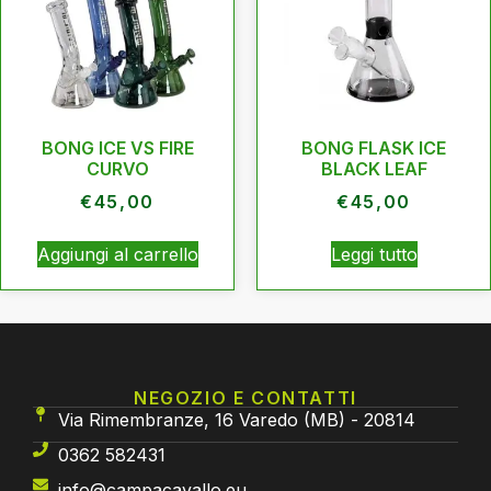
BONG ICE VS FIRE
BONG FLASK ICE
CURVO
BLACK LEAF
€
45,00
€
45,00
Aggiungi al carrello
Leggi tutto
NEGOZIO E CONTATTI
Via Rimembranze, 16 Varedo (MB) - 20814
0362 582431
info@campacavallo.eu