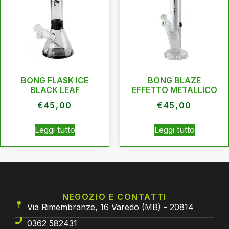
BONG FLASK ICE
BONG BLAZE
BLACK LEAF
EFFETTO METALLICO
€
45,00
€
45,00
Leggi tutto
Leggi tutto
NEGOZIO E CONTATTI
Via Rimembranze, 16 Varedo (MB) - 20814
0362 582431