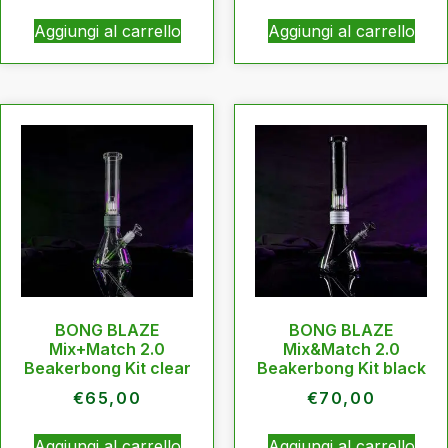
Aggiungi al carrello
Aggiungi al carrello
BONG BLAZE
BONG BLAZE
Mix+Match 2.0
Mix&Match 2.0
Beakerbong Kit clear
Beakerbong Kit black
€
65,00
€
70,00
Aggiungi al carrello
Aggiungi al carrello