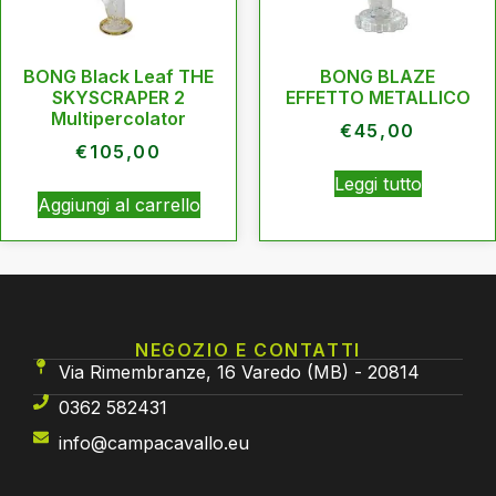
BONG Black Leaf THE
BONG BLAZE
SKYSCRAPER 2
EFFETTO METALLICO
Multipercolator
€
45,00
€
105,00
Leggi tutto
Aggiungi al carrello
NEGOZIO E CONTATTI
Via Rimembranze, 16 Varedo (MB) - 20814
0362 582431
info@campacavallo.eu