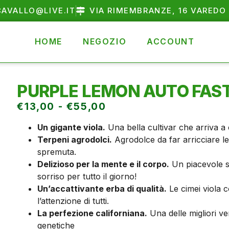
AVALLO@LIVE.IT
VIA RIMEMBRANZE, 16 VAREDO 
HOME
NEGOZIO
ACCOUNT
PURPLE LEMON AUTO FAS
€
13,00
-
€
55,00
Un gigante viola.
Una bella cultivar che arriva a
Terpeni agrodolci.
Agrodolce da far arricciare 
spremuta.
Delizioso per la mente e il corpo.
Un piacevole sb
sorriso per tutto il giorno!
Un’accattivante erba di qualità.
Le cimei viola c
l’attenzione di tutti.
La perfezione californiana.
Una delle migliori ve
genetiche