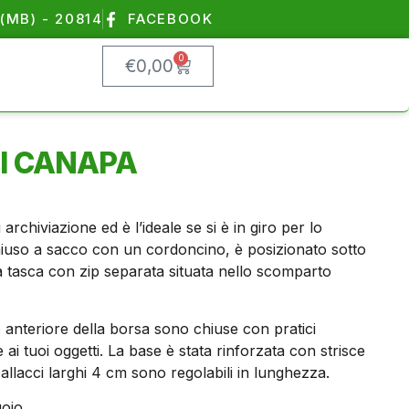
(MB) - 20814
FACEBOOK
0
€
0,00
DI CANAPA
rchiviazione ed è l’ideale se si è in giro per lo
iuso a sacco con un cordoncino, è posizionato sotto
 tasca con zip separata situata nello scomparto
e anteriore della borsa sono chiuse con pratici
ai tuoi oggetti. La base è stata rinforzata con strisce
spallacci larghi 4 cm sono regolabili in lunghezza.
oio.