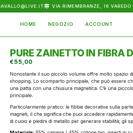
AVALLO@LIVE.IT
VIA RIMEMBRANZE, 16 VAREDO 
HOME
NEGOZIO
ACCOUNT
PURE ZAINETTO IN FIBRA 
€
55,00
Nonostante il suo piccolo volume offre molto spazio di a
shopping. Lo scomparto principale, che può essere ch
una patta con una chiusura magnetica. C’è una piccola
principale.
Particolarmente pratico: le fibbie decorative sulla part
magneti, il che significa che puoi accedere rapidamente 
di cuoio e piedini di metallo per generare stabilità; gli 
Materiale:
55% canapa / 45% cotone bio, inserti in cu