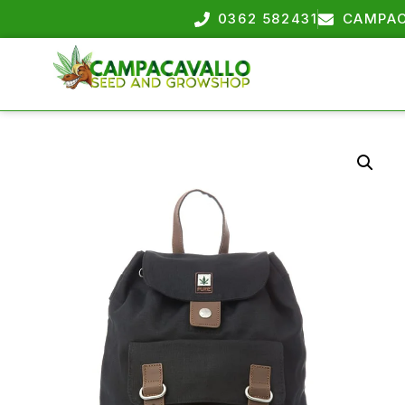
0362 582431
CAMPAC