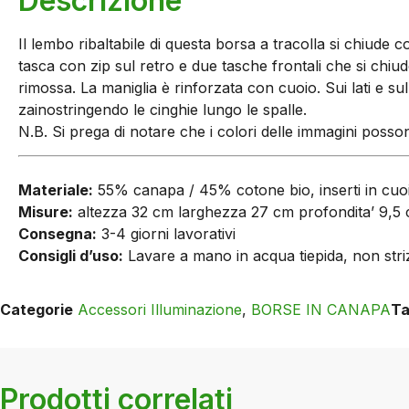
Descrizione
Il lembo ribaltabile di questa borsa a tracolla si chiud
tasca con zip sul retro e due tasche frontali che si chi
rimossa. La maniglia è rinforzata con cuoio. Sui lati e 
zainostringendo le cinghie lungo le spalle.
N.B. Si prega di notare che i colori delle immagini posso
Materiale:
55% canapa / 45% cotone bio, inserti in cuo
Misure:
altezza 32 cm larghezza 27 cm profondita’ 9,5
Consegna:
3-4 giorni lavorativi
Consigli d’uso:
Lavare a mano in acqua tiepida, non strizz
Categorie
Accessori Illuminazione
,
BORSE IN CANAPA
T
Prodotti correlati