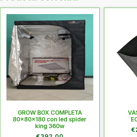
GROW BOX COMPLETA
VA
80x80x180 con led spider
E
king 360w
€
€
392,00