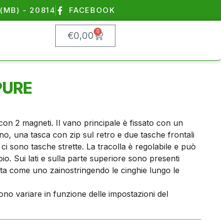
(MB) - 20814
FACEBOOK
0
€
0,00
PURE
e con 2 magneti. Il vano principale è fissato con un
o, una tasca con zip sul retro e due tasche frontali
i sono tasche strette. La tracolla è regolabile e può
o. Sui lati e sulla parte superiore sono presenti
ata come uno zainostringendo le cinghie lungo le
sono variare in funzione delle impostazioni del