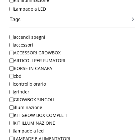
Kit illuminazione
Lampade a LED
Lampade e Alimentatori
Tags
LED Grow Lights
MENO DI 30€
accendi spegni
OLII
accessori
PIÙ VENDUTI
ACCESSORI GROWBOX
ARTICOLI PER FUMATORI
Riflettori
BORSE IN CANAPA
SEMI
cbd
SEMI AUTOFIORENTI
controllo orario
SEMI FEMMINIZZATI
grinder
TERRICCIO
GROWBOX SINGOLI
Timers
illuminazione
Uncategorized
KIT GROW BOX COMPLETI
VASI
KIT ILLUMINAZIONE
lampade a led
Ventilazione
LAMPADE E ALIMENTATORI