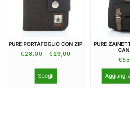
PURE PORTAFOGLIO CON ZIP
PURE ZAINETT
CAN
€
28,00
-
€
29,00
€
55
Scegli
Aggiungi a