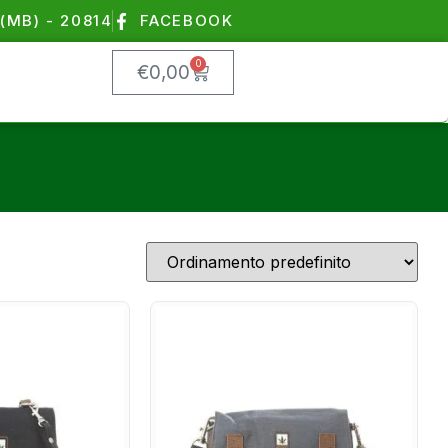
(MB) - 20814
FACEBOOK
0
€
0,00