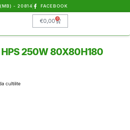
(MB) - 20814
FACEBOOK
0
€
0,00
 HPS 250W 80X80H180
a cultilite