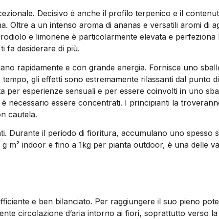
zionale. Decisivo è anche il profilo terpenico e il contenuto d
ma. Oltre a un intenso aroma di ananas e versatili aromi di
odiolo e limonene è particolarmente elevata e perfeziona l’e
i fa desiderare di più.
iniziano rapidamente e con grande energia. Fornisce uno sba
o tempo, gli effetti sono estremamente rilassanti dal punto d
 per esperienze sensuali e per essere coinvolti in uno sball
è necessario essere concentrati. I principianti la troverann
n cautela.
. Durante il periodo di fioritura, accumulano uno spesso strat
 g m² indoor e fino a 1kg per pianta outdoor, è una delle v
iciente e ben bilanciato. Per raggiungere il suo pieno pote
ente circolazione d’aria intorno ai fiori, soprattutto verso la 