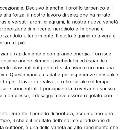
cezionale. Decisivo è anche il profilo terpenico e il
e alla forza, il nostro lavoro di selezione ha mirato
as e versatili aromi di agrumi, la nostra nuova varietà
roporzione di mircene, nerodiolo e limonene è
forzandolo ulteriormente. Il gusto è quindi una vera e
erare di più.
 iniziano rapidamente e con grande energia. Fornisce
contiene anche elementi psichedelici ed espande i
ente rilassanti dal punto di vista fisico e creano una
ivo. Questa varietà è adatta per esperienze sensuali e
to per il lavoro creativo, il relax serale e il tempo
ere concentrati. I principianti la troveranno spesso
Nel complesso, il dosaggio deve essere regolato con
enti. Durante il periodo di fioritura, accumulano uno
ficie, il che è il risultato dell’enorme produzione di
ta outdoor, è una delle varietà ad alto rendimento che