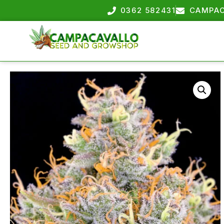
0362 582431
CAMPAC