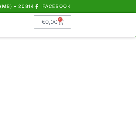
(MB) - 20814
FACEBOOK
0
€
0,00