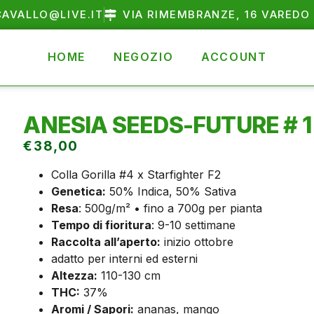
AVALLO@LIVE.IT
VIA RIMEMBRANZE, 16 VAREDO 
HOME
NEGOZIO
ACCOUNT
ANESIA SEEDS-FUTURE # 1
€
38,00
Colla Gorilla #4 x Starfighter F2
Genetica:
50% Indica, 50% Sativa
Resa
: 500g/m² • fino a 700g per pianta
Tempo di fioritura
: 9-10 settimane
Raccolta all’aperto:
inizio ottobre
adatto per interni ed esterni
Altezza:
110-130 cm
THC:
37%
Aromi / Sapori:
ananas, mango