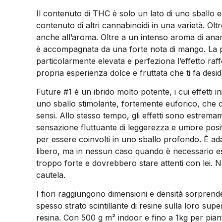
Il contenuto di THC è solo un lato di uno sballo ec
contenuto di altri cannabinoidi in una varietà. Oltr
anche all’aroma. Oltre a un intenso aroma di anan
è accompagnata da una forte nota di mango. La p
particolarmente elevata e perfeziona l’effetto raf
propria esperienza dolce e fruttata che ti fa desid
Future #1 è un ibrido molto potente, i cui effetti
uno sballo stimolante, fortemente euforico, che 
sensi. Allo stesso tempo, gli effetti sono estremam
sensazione fluttuante di leggerezza e umore posit
per essere coinvolti in uno sballo profondo. È adat
libero, ma in nessun caso quando è necessario ess
troppo forte e dovrebbero stare attenti con lei. 
cautela.
I fiori raggiungono dimensioni e densità sorprend
spesso strato scintillante di resine sulla loro super
resina. Con 500 g m² indoor e fino a 1kg per pian