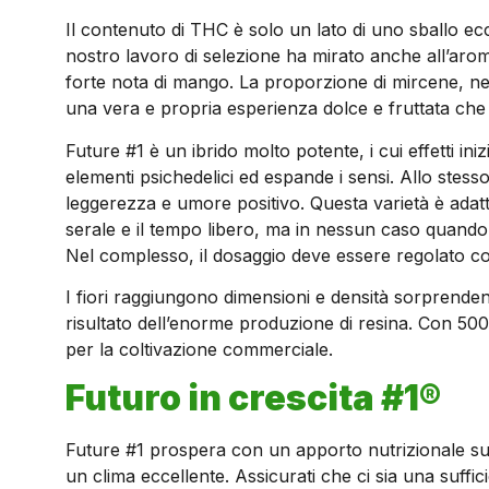
Il contenuto di THC è solo un lato di uno sballo ecce
nostro lavoro di selezione ha mirato anche all’aro
forte nota di mango. La proporzione di mircene, ner
una vera e propria esperienza dolce e fruttata che t
Future #1 è un ibrido molto potente, i cui effetti 
elementi psichedelici ed espande i sensi. Allo stess
leggerezza e umore positivo. Questa varietà è adatta
serale e il tempo libero, ma in nessun caso quando 
Nel complesso, il dosaggio deve essere regolato co
I fiori raggiungono dimensioni e densità sorprendenti
risultato dell’enorme produzione di resina. Con 500
per la coltivazione commerciale.
Futuro in crescita #1®
Future #1 prospera con un apporto nutrizionale suff
un clima eccellente. Assicurati che ci sia una suffici