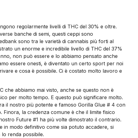
ngono regolarmente livelli di THC del 30% e oltre.
 diverse banche di semi, questi ceppi sono
edbank sono tra le varietà di cannabis più forti al
trato un enorme e incredibile livello di THC del 37%
nseranno, non può essere e lo abbiamo pensato anche
iamo essere onesti, è diventato un certo sport per noi
vare e cosa è possibile. Ci è costato molto lavoro e
THC che abbiamo mai visto, anche se questo non è
isico per molto tempo. E questo può significare molto.
tra il nostro più potente e famoso Gorilla Glue # 4 con
 Finora, la credenza comune è che il limite fisico
ostro Future #1 ha più volte dimostrato il contrario.
re in modo definitivo come sia potuto accadere, si
lo renda possibile.