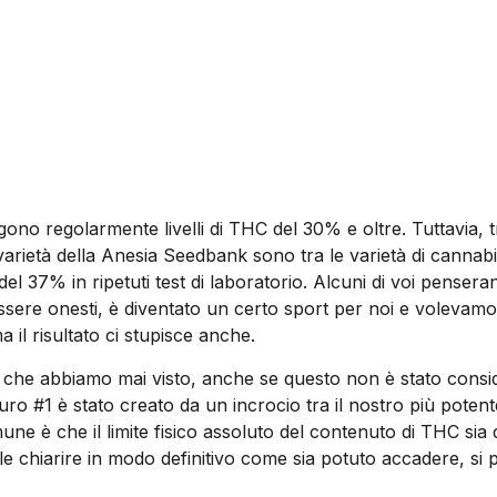
ono regolarmente livelli di THC del 30% e oltre. Tuttavia, tr
varietà della Anesia Seedbank sono tra le varietà di cannabi
del 37% in ripetuti test di laboratorio. Alcuni di voi pens
ssere onesti, è diventato un certo sport per noi e volevam
a il risultato ci stupisce anche.
 che abbiamo mai visto, anche se questo non è stato conside
turo #1 è stato creato da un incrocio tra il nostro più pot
ne è che il limite fisico assoluto del contenuto di THC sia 
le chiarire in modo definitivo come sia potuto accadere, si