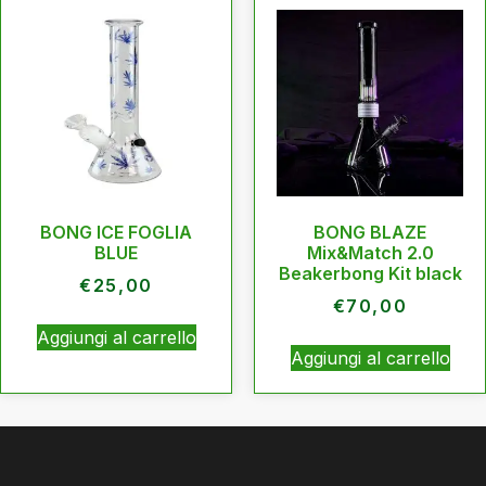
BONG ICE FOGLIA
BONG BLAZE
BLUE
Mix&Match 2.0
Beakerbong Kit black
€
25,00
€
70,00
Aggiungi al carrello
Aggiungi al carrello