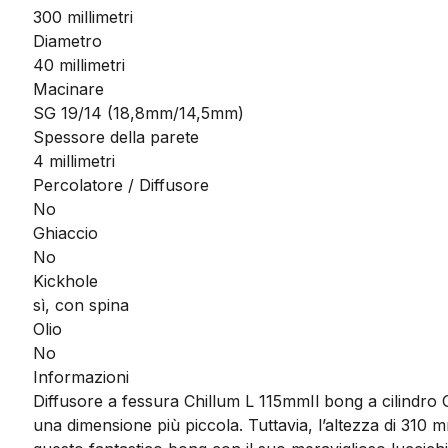
300 millimetri
Diametro
40 millimetri
Macinare
SG 19/14 (18,8mm/14,5mm)
Spessore della parete
4 millimetri
Percolatore / Diffusore
No
Ghiaccio
No
Kickhole
sì, con spina
Olio
No
Informazioni
Diffusore a fessura Chillum L 115mm
Il bong a cilindr
una dimensione più piccola. Tuttavia, l’altezza di 310 mm