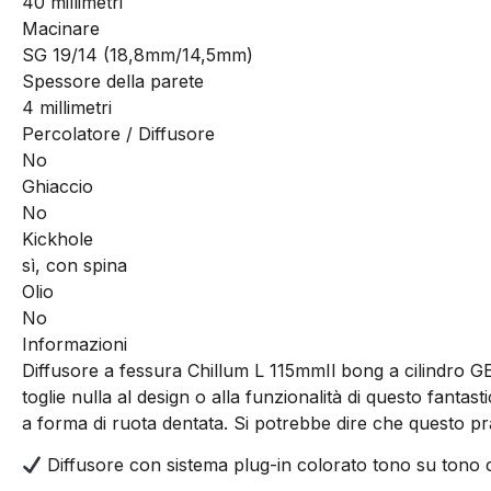
40 millimetri
Macinare
SG 19/14 (18,8mm/14,5mm)
Spessore della parete
4 millimetri
Percolatore / Diffusore
No
Ghiaccio
No
Kickhole
sì, con spina
Olio
No
Informazioni
Diffusore a fessura Chillum L 115mm
Il bong a cilindro 
toglie nulla al design o alla funzionalità di questo fant
a forma di ruota dentata. Si potrebbe dire che questo pra
Diffusore con sistema plug-in colorato tono su tono c