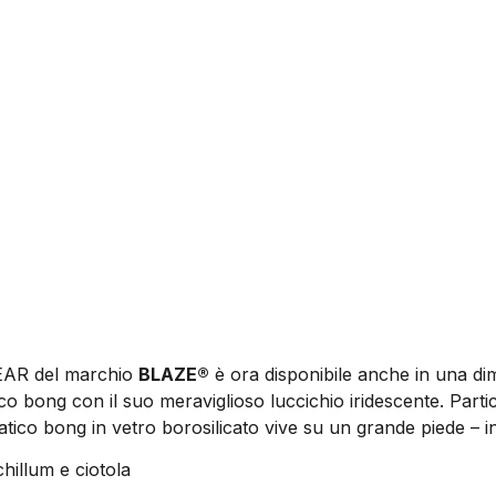
GEAR del marchio
BLAZE®
è ora disponibile anche in una dim
astico bong con il suo meraviglioso luccichio iridescente. P
tico bong in vetro borosilicato vive su un grande piede – i
hillum e ciotola