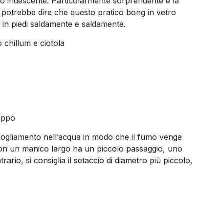
io iridescente. Particolarmente sorprendente è la
 potrebbe dire che questo pratico bong in vetro
a in piedi saldamente e saldamente.
 chillum e ciotola
appo
orgogliamento nell’acqua in modo che il fumo venga
 con un manico largo ha un piccolo passaggio, uno
io, si consiglia il setaccio di diametro più piccolo,