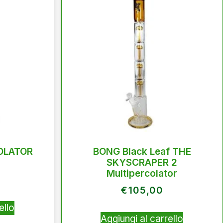
OLATOR
BONG Black Leaf THE
SKYSCRAPER 2
Multipercolator
€
105,00
ello
Aggiungi al carrello