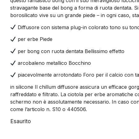
questo fantastico bong con il suo meraviglioso luccich
stravagante base del bong a forma di ruota dentata. Si
borosilicato vive su un grande piede – in ogni caso, st
Diffusore con sistema plug-in colorato tono su tono
per erbe Piede
per bong con ruota dentata Bellissimo effetto
arcobaleno metallico Bocchino
piacevolmente arrotondato Foro per il calcio con t
in silicone Il chillum diffusore assicura un efficace g
raffreddato e filtrato. La ciotola per erbe aromatiche
schermo non è assolutamente necessario. In caso contrar
come l’articolo n. S10 o 440506.
Esaurito