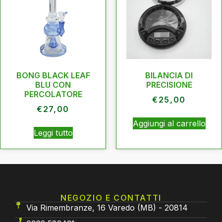
BONG BLACK LEAF
BILANCIA DI
BLU CON
PRECISIONE
PERCOLATORE
€
25,00
€
27,00
Aggiungi al carrello
Leggi tutto
NEGOZIO E CONTATTI
Via Rimembranze, 16 Varedo (MB) - 20814