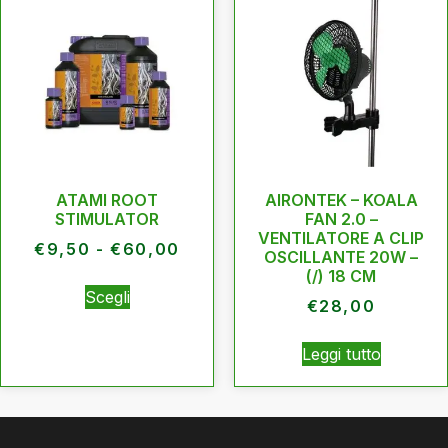
ATAMI ROOT
AIRONTEK – KOALA
STIMULATOR
FAN 2.0 –
VENTILATORE A CLIP
€
9,50
-
€
60,00
OSCILLANTE 20W –
(/) 18 CM
Scegli
€
28,00
Leggi tutto