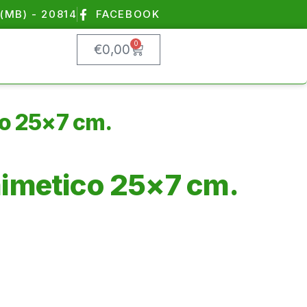
(MB) - 20814
FACEBOOK
0
€
0,00
co 25×7 cm.
mimetico 25×7 cm.