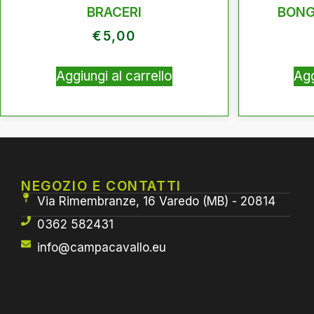
BRACERI
BONG
€
5,00
Aggiungi al carrello
Agg
NEGOZIO E CONTATTI
Via Rimembranze, 16 Varedo (MB) - 20814
0362 582431
info@campacavallo.eu