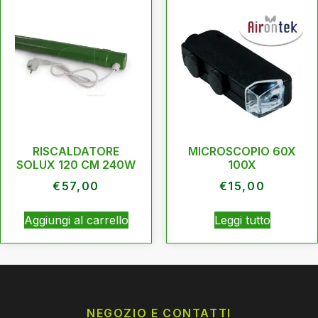
RISCALDATORE
MICROSCOPIO 60X
SOLUX 120 CM 240W
100X
€
57,00
€
15,00
Aggiungi al carrello
Leggi tutto
NEGOZIO E CONTATTI