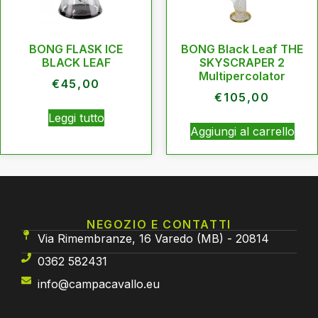
BONG FLASK ICE
BONG Black Leaf THE
BLACK LEAF
SKYSCRAPER 2
Multipercolator
€
45,00
€
105,00
Leggi tutto
Aggiungi al carrello
NEGOZIO E CONTATTI
Via Rimembranze, 16 Varedo (MB) - 20814
0362 582431
info@campacavallo.eu