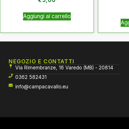
€
5,00
Aggiungi al carrello
Agg
NEGOZIO E CONTATTI
Via Rimembranze, 16 Varedo (MB) - 20814
0362 582431
info@campacavallo.eu