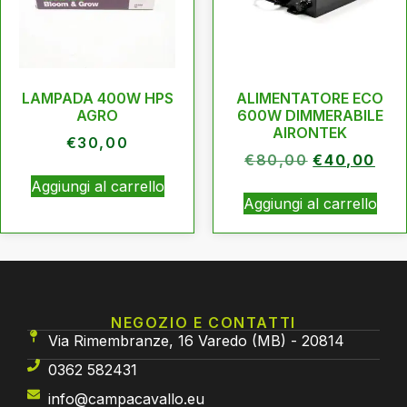
LAMPADA 400W HPS
ALIMENTATORE ECO
AGRO
600W DIMMERABILE
AIRONTEK
€
30,00
€
80,00
€
40,00
Aggiungi al carrello
Aggiungi al carrello
NEGOZIO E CONTATTI
Via Rimembranze, 16 Varedo (MB) - 20814
0362 582431
info@campacavallo.eu