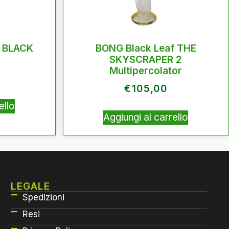
 BLACK
BONG Black Leaf THE
SKYSCRAPER 2
Multipercolator
€
105,00
ello
Aggiungi al carrello
LEGALE
Spedizioni
Resi