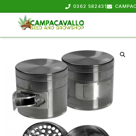
0362 582431
CAMPAC