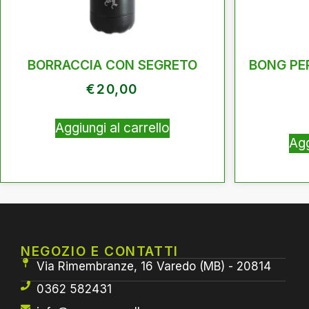
BORRACCIA CON SEGRETO
BONG PE
€
20,00
Aggiungi al carrello
Agg
NEGOZIO E CONTATTI
Via Rimembranze, 16 Varedo (MB) - 20814
0362 582431