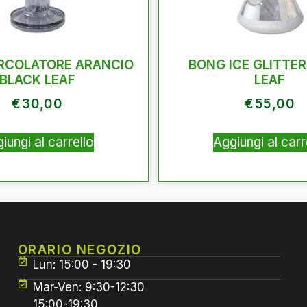
RCOLATORE ARANCIO
BONG ICE GLITTER
BLACK LEAF
LEAF
€
30,00
€
55,00
iungi al carrello
Aggiungi al carr
ORARIO NEGOZIO
Lun: 15:00 - 19:30
Mar-Ven: 9:30-12:30
15:00-19:30