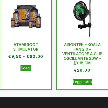
ATAMI ROOT
AIRONTEK – KOALA
STIMULATOR
FAN 2.0 –
VENTILATORE A CLIP
€
9,50
-
€
60,00
OSCILLANTE 20W –
(/) 18 CM
Scegli
€
28,00
Leggi tutto