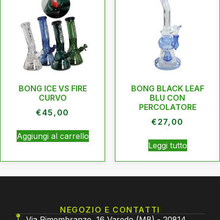
BONG ICE VS FIRE
BONG BLACK LEAF
CURVO
BLU CON
PERCOLATORE
€
45,00
€
27,00
Aggiungi al carrello
Leggi tutto
NEGOZIO E CONTATTI
Via Rimembranze, 16 Varedo (MB) - 20814