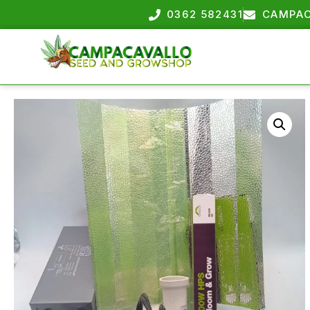
0362 582431
CAMPAC