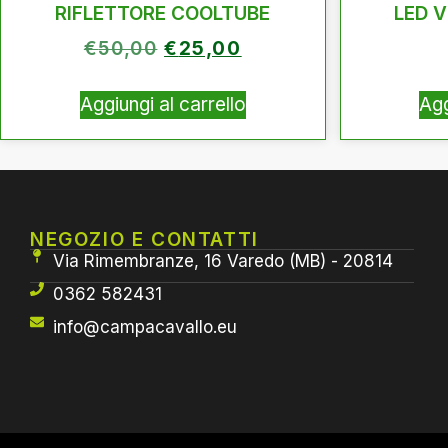
RIFLETTORE COOLTUBE
LED 
€
50,00
€
25,00
Aggiungi al carrello
Agg
NEGOZIO E CONTATTI
Via Rimembranze, 16 Varedo (MB) - 20814
0362 582431
info@campacavallo.eu