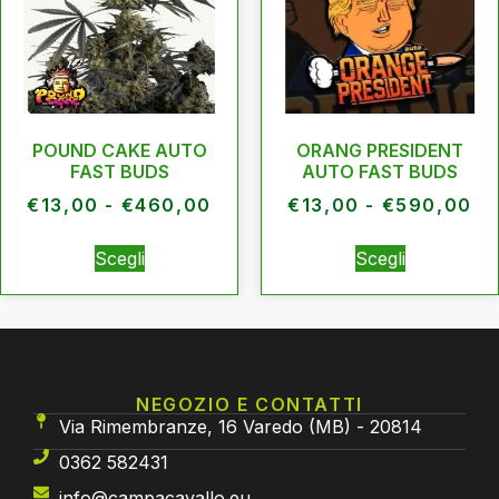
POUND CAKE AUTO
ORANG PRESIDENT
FAST BUDS
AUTO FAST BUDS
€
13,00
-
€
460,00
€
13,00
-
€
590,00
Scegli
Scegli
NEGOZIO E CONTATTI
Via Rimembranze, 16 Varedo (MB) - 20814
0362 582431
info@campacavallo.eu