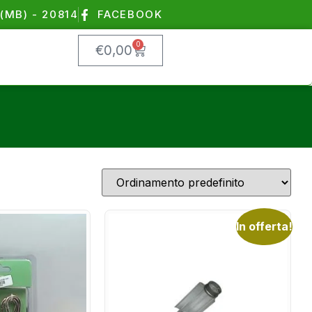
(MB) - 20814
FACEBOOK
0
€
0,00
In offerta!