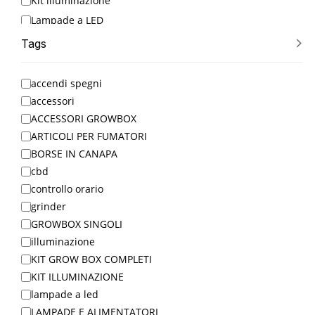
Kit illuminazione
Lampade a LED
Lampade e Alimentatori
Tags
LED Grow Lights
MENO DI 30€
accendi spegni
OLII
accessori
PIÙ VENDUTI
ACCESSORI GROWBOX
ARTICOLI PER FUMATORI
Riflettori
BORSE IN CANAPA
SEMI
cbd
SEMI AUTOFIORENTI
controllo orario
SEMI FEMMINIZZATI
grinder
TERRICCIO
GROWBOX SINGOLI
Timers
illuminazione
Uncategorized
KIT GROW BOX COMPLETI
VASI
KIT ILLUMINAZIONE
lampade a led
Ventilazione
LAMPADE E ALIMENTATORI