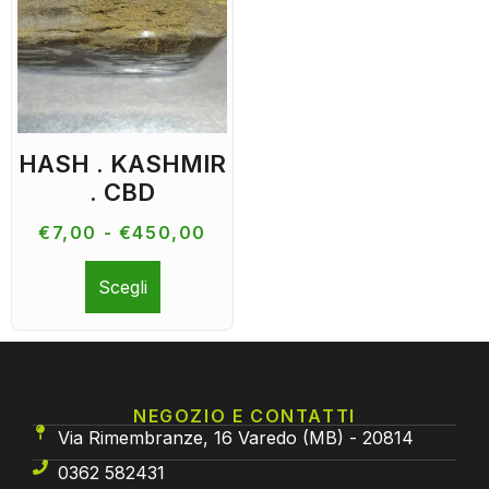
HASH . KASHMIR
. CBD
€
7,00
-
€
450,00
Scegli
NEGOZIO E CONTATTI
Via Rimembranze, 16 Varedo (MB) - 20814
0362 582431