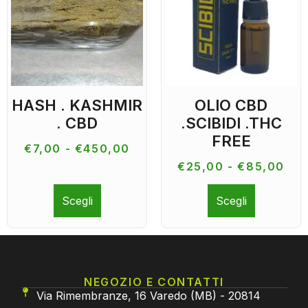
HASH . KASHMIR
OLIO CBD
. CBD
.SCIBIDI .THC
FREE
€
7,00
-
€
450,00
€
25,00
-
€
85,00
Scegli
Scegli
NEGOZIO E CONTATTI
Via Rimembranze, 16 Varedo (MB) - 20814